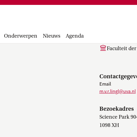
Financiële administratie, facturen,
project
accounting manual, Runbook, inkopen en
Facultair 
aanbesteden...
Wetsvoorst
M.V.R. 
balans, be
Onderwerpen
Nieuws
Agenda
Faculteit de
Contactgegev
Email
m.v.r.lingl@uva.nl
Bezoekadres
Science Park 90
1098 XH