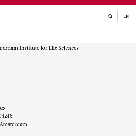
gsraad,
praak,
rdam Institute for Life Sciences
es
94246
 Amsterdam