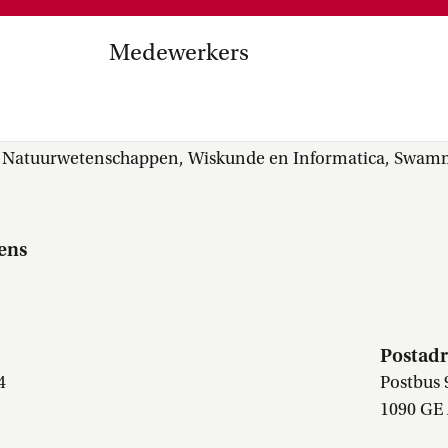
Medezeggenschap, ondernemin
en
commissies, kwaliteitszorg, ins
strategisch plan, instellingsplan,
Medewerkers
besluitvorming, netwerken…
el Internationalisering in
(Matthijs) Lingl MSc
zuinigingen, diversiteitsbeleid…
r Natuurwetenschappen, Wiskunde en Informatica, Swamme
ens
Postadr
4
Postbus 
1090 GE