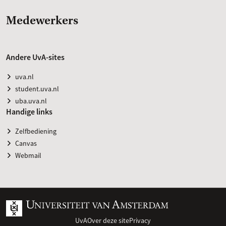
Medewerkers
Andere UvA-sites
uva.nl
student.uva.nl
uba.uva.nl
Handige links
Zelfbediening
Canvas
Webmail
UvA
Over deze site
Privacy