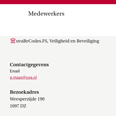
Medezeggenschap, ondernemin
en
commissies, kwaliteitszorg, ins
strategisch plan, instellingsplan,
Medewerkers
besluitvorming, netwerken…
el Internationalisering in
P. (Patricia) Maas
zuinigingen, diversiteitsbeleid…
uvaBeCodes.FS, Veiligheid en Beveiliging
Contactgegevens
Email
p.maas@uva.nl
Bezoekadres
Weesperzijde 190
1097 DZ