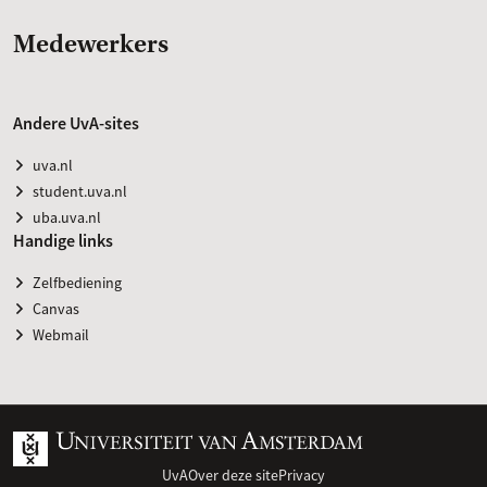
Medewerkers
Andere UvA-sites
uva.nl
student.uva.nl
uba.uva.nl
Handige links
Zelfbediening
Canvas
Webmail
UvA
Over deze site
Privacy