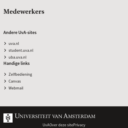
Medewerkers
Andere UvA-sites
uva.nl
student.uva.nl
uba.uva.nl
Handige links
Zelfbediening
Canvas
Webmail
UvA
Over deze site
Privacy