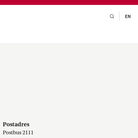
gsraad,
praak,
Postadres
Postbus 2111