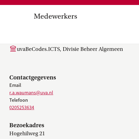
Medezeggenschap, ondernemin
en
commissies, kwaliteitszorg, ins
strategisch plan, instellingsplan,
Medewerkers
besluitvorming, netwerken…
el Internationalisering in
R.A. (Rob) Waumans
zuinigingen, diversiteitsbeleid…
uvaBeCodes.ICTS, Divisie Beheer Algemeen
Contactgegevens
Email
r.a.waumans@uva.nl
Telefoon
0205253634
Bezoekadres
Hogehilweg 21