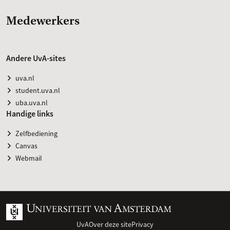
Medewerkers
Andere UvA-sites
uva.nl
student.uva.nl
uba.uva.nl
Handige links
Zelfbediening
Canvas
Webmail
UvA
Over deze site
Privacy