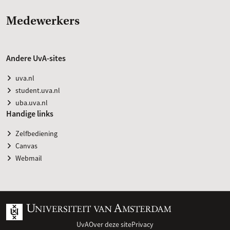
Medewerkers
Andere UvA-sites
uva.nl
student.uva.nl
uba.uva.nl
Handige links
Zelfbediening
Canvas
Webmail
UvA
Over deze site
Privacy