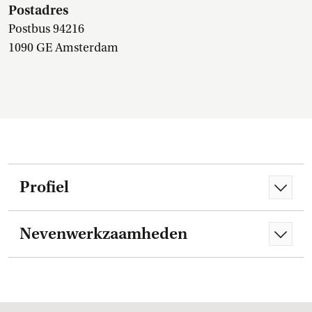
Postadres
Postbus 94216
1090 GE Amsterdam
Profiel
Nevenwerkzaamheden