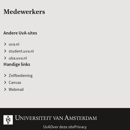
Medewerkers
Andere UvA-sites
uva.nl
student.uva.nl
uba.uva.nl
Handige links
Zelfbediening
Canvas
Webmail
UvA
Over deze site
Privacy