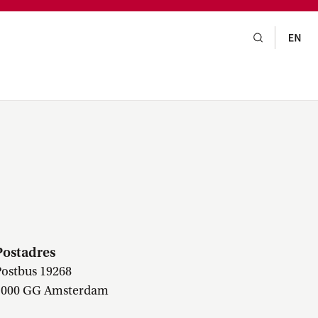
gsraad,
praak,
LM
Postadres
ostbus 19268
1000 GG Amsterdam