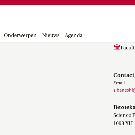
Financiële administratie, facturen,
project
accounting manual, Runbook, inkopen en
Facultair 
aanbesteden...
Wetsvoorst
S. 
balans, be
Onderwerpen
Nieuws
Agenda
Facul
Contact
Email
s.baneshi
Bezoeka
Science 
1098 XH