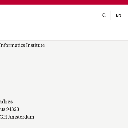
gsraad,
praak,
nformatics Institute
adres
us 94323
 GH Amsterdam