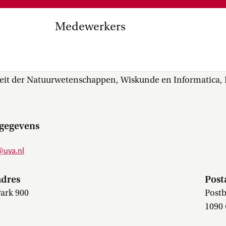
Medezeggenschap, ondernemin
en
commissies, kwaliteitszorg, ins
strategisch plan, instellingsplan,
Medewerkers
besluitvorming, netwerken…
el Internationalisering in
(Saeedeh) Baneshi
zuinigingen, diversiteitsbeleid…
teit der Natuurwetenschappen, Wiskunde en Informatica, I
gegevens
@uva.nl
dres
Post
Park 900
Postb
1090