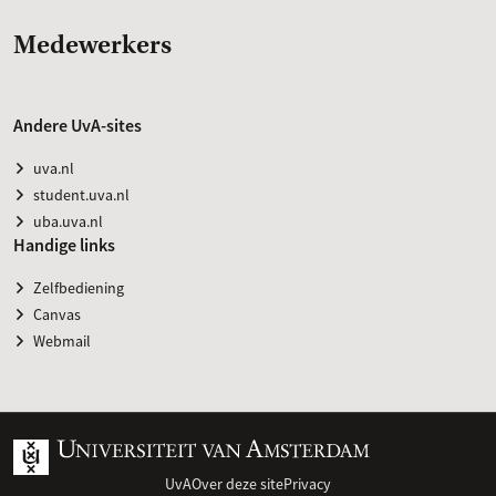
Medewerkers
Andere UvA-sites
uva.nl
student.uva.nl
uba.uva.nl
Handige links
Zelfbediening
Canvas
Webmail
UvA
Over deze site
Privacy