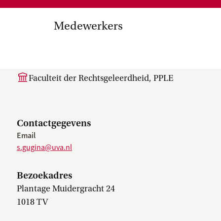
Medezeggenschap, ondernemin
en
commissies, kwaliteitszorg, ins
strategisch plan, instellingsplan,
Medewerkers
besluitvorming, netwerken…
el Internationalisering in
S. (Sofija) Gugina
zuinigingen, diversiteitsbeleid…
Faculteit der Rechtsgeleerdheid, PPLE
Contactgegevens
Email
s.gugina@uva.nl
Bezoekadres
Plantage Muidergracht 24
1018 TV