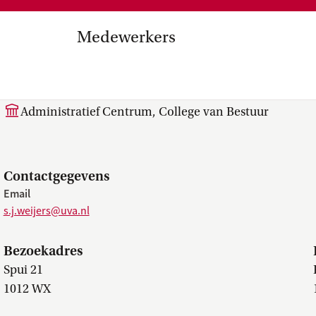
Medezeggenschap, ondernemin
en
commissies, kwaliteitszorg, ins
strategisch plan, instellingsplan,
Medewerkers
besluitvorming, netwerken…
el Internationalisering in
S.J. (Stephen) Weijers M
zuinigingen, diversiteitsbeleid…
Administratief Centrum, College van Bestuur
Contactgegevens
Email
s.j.weijers@uva.nl
Bezoekadres
Spui 21
1012 WX