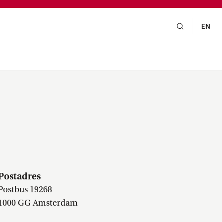
gsraad,
praak,
A
Postadres
Postbus 19268
1000 GG Amsterdam