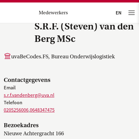
Medewerkers
S.R.F. (Steven) van den
Berg MSc
uvaBeCodes.FS, Bureau Onderwijslogistiek
Contactgegevens
Email
s.r.f.vandenberg@uva.nl
Telefoon
0205256006
,
0648347475
Bezoekadres
Nieuwe Achtergracht 166