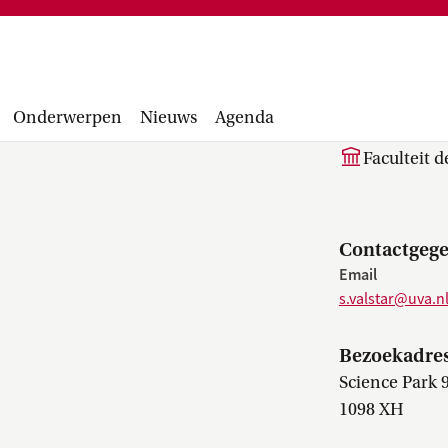
Financiële administratie, facturen,
project
accounting manual, Runbook, inkopen en
Facultair 
aanbesteden...
Wetsvoorst
S. (Si
balans, be
Onderwerpen
Nieuws
Agenda
Faculteit 
Contactgeg
Email
s.valstar@uva.n
Bezoekadre
Science Park 
1098 XH