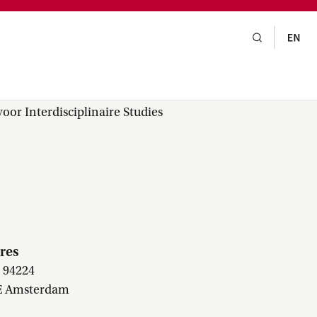
gsraad,
praak,
or Interdisciplinaire Studies
res
 94224
E Amsterdam