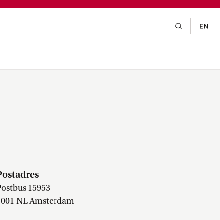
gsraad,
praak,
n
Postadres
Postbus 15953
1001 NL Amsterdam