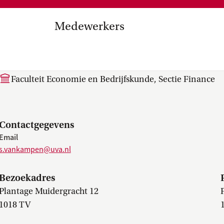
Medezeggenschap, ondernemin
en
commissies, kwaliteitszorg, ins
strategisch plan, instellingsplan,
Medewerkers
besluitvorming, netwerken…
el Internationalisering in
dr. S. (Stefan) van Kampe
zuinigingen, diversiteitsbeleid…
Faculteit Economie en Bedrijfskunde, Sectie Finance
Contactgegevens
Email
s.vankampen@uva.nl
Bezoekadres
Plantage Muidergracht 12
1018 TV