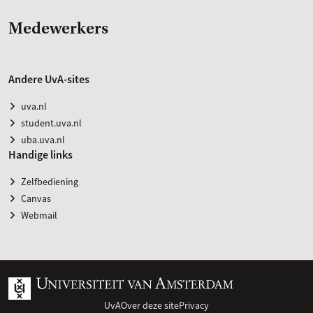
Medewerkers
Andere UvA-sites
uva.nl
student.uva.nl
uba.uva.nl
Handige links
Zelfbediening
Canvas
Webmail
UvA
Over deze site
Privacy