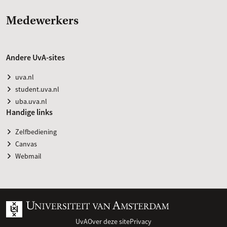
Medewerkers
Andere UvA-sites
uva.nl
student.uva.nl
uba.uva.nl
Handige links
Zelfbediening
Canvas
Webmail
UvA
Over deze site
Privacy