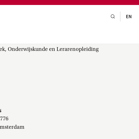
gsraad,
praak,
iek, Onderwijskunde en Lerarenopleiding
s
5776
Amsterdam