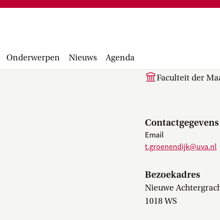
Financiële administratie, facturen,
project
accounting manual, Runbook, inkopen en
Facultair 
aanbesteden...
Wetsvoorst
dr. T. (T
balans, be
Onderwerpen
Nieuws
Agenda
Faculteit der M
Contactgegevens
Email
t.groenendijk@uva.nl
Bezoekadres
Nieuwe Achtergrach
1018 WS