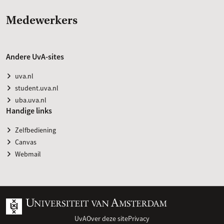
Medewerkers
Andere UvA-sites
uva.nl
student.uva.nl
uba.uva.nl
Handige links
Zelfbediening
Canvas
Webmail
UvA
Over deze site
Privacy