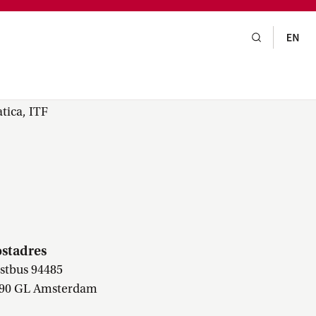
gsraad,
praak,
tica, ITF
stadres
stbus 94485
90 GL Amsterdam