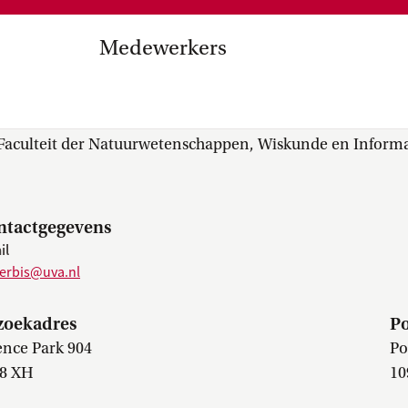
Medezeggenschap, ondernemin
en
commissies, kwaliteitszorg, ins
strategisch plan, instellingsplan,
Medewerkers
besluitvorming, netwerken…
el Internationalisering in
r. W. (Wout) Merbis
zuinigingen, diversiteitsbeleid…
Faculteit der Natuurwetenschappen, Wiskunde en Informa
ntactgegevens
il
erbis@uva.nl
zoekadres
Po
ence Park 904
Po
8 XH
10