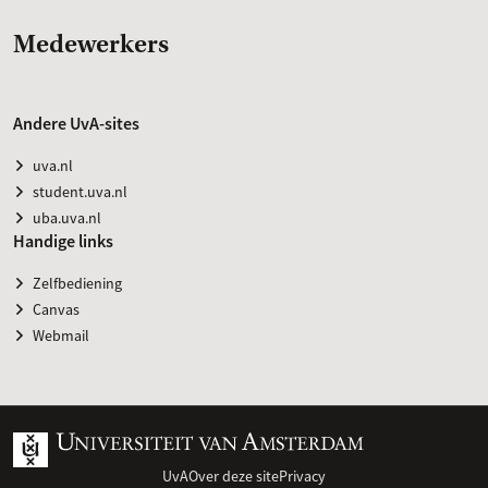
Medewerkers
Andere UvA-sites
uva.nl
student.uva.nl
uba.uva.nl
Handige links
Zelfbediening
Canvas
Webmail
UvA
Over deze site
Privacy