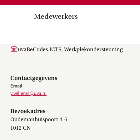
Medezeggenschap, ondernemin
en
commissies, kwaliteitszorg, ins
strategisch plan, instellingsplan,
Medewerkers
besluitvorming, netwerken…
el Internationalisering in
Y. (Yoël) Willems
zuinigingen, diversiteitsbeleid…
uvaBeCodes.ICTS, Werkplekondersteuning
Contactgegevens
Email
y.willems@uva.nl
Bezoekadres
Oudemanhuispoort 4-6
1012 CN